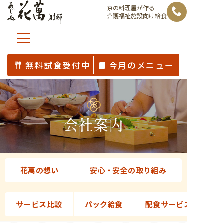
コ
京の料理屋が作る
介護福祉施設向け給食
ン
テ
ン
ツ
無料試食受付中
今月のメニュー
へ
ス
キ
ッ
会社案内
プ
花萬の想い
安心・安全の取り組み
サービス比較
パック給食
配食サービス