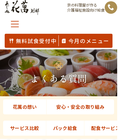
コ
京の料理屋が作る
介護福祉施設向け給食
ン
テ
ン
ツ
無料試食受付中
今月のメニュー
へ
ス
キ
ッ
よくある質問
プ
花萬の想い
安心・安全の取り組み
サービス比較
パック給食
配食サービス